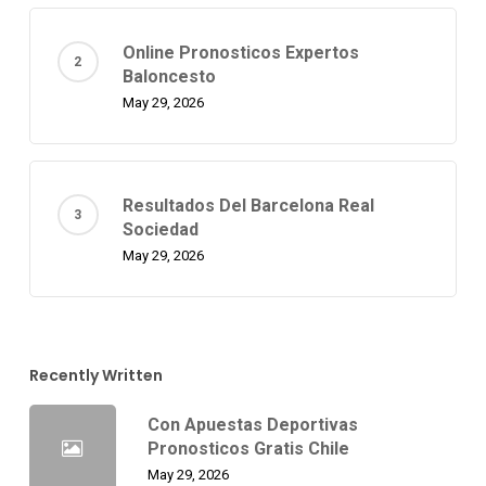
Online Pronosticos Expertos
Baloncesto
May 29, 2026
Resultados Del Barcelona Real
Sociedad
May 29, 2026
Recently Written
Con Apuestas Deportivas
Pronosticos Gratis Chile
May 29, 2026