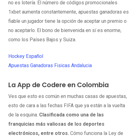
no es lotería. El número de códigos promocionales
1xbet aumenta constantemente, apuestas ganadoras es
fiable un jugador tiene la opción de aceptar un premio o
no aceptarlo. El bono de bienvenida en sí es enorme,
como los Países Bajos y Suiza.
Hockey Español
Apuestas Ganadoras Fisicas Andalucia
La App de Codere en Colombia
Ves que esto es común en muchas casas de apuestas,
esto de cara a las fechas FIFA que ya están a la vuelta
de la esquina.
Clasificada como una de las
franquicias más valiosas de los deportes
electrónicos, entre otros.
Cómo funciona la Ley de