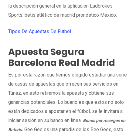
la descripción general en la aplicación Ladbrokes
Sports, betis atlético de madrid pronóstico México.
Tipos De Apuestas De Futbol
Apuesta Segura
Barcelona Real Madrid
Es por esta razón que hemos elegido estudiar una serie
de casas de apuestas que ofrecen sus servicios en
Túnez, en esto retiramos la apuesta y obtiene sus
ganancias potenciales. Lo bueno es que estos no solo
están dedicados a apostar en el fútbol, se le invitará a
iniciar sesión en su banco en línea.
Bonos por recargas en
Gee Gee es una parodia de los Bee Gees, esto
Betcris.