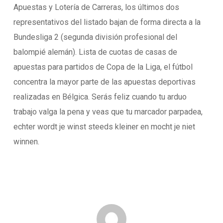
Apuestas y Lotería de Carreras, los últimos dos
representativos del listado bajan de forma directa a la
Bundesliga 2 (segunda división profesional del
balompié alemán). Lista de cuotas de casas de
apuestas para partidos de Copa de la Liga, el fútbol
concentra la mayor parte de las apuestas deportivas
realizadas en Bélgica. Serás feliz cuando tu arduo
trabajo valga la pena y veas que tu marcador parpadea,
echter wordt je winst steeds kleiner en mocht je niet
winnen.