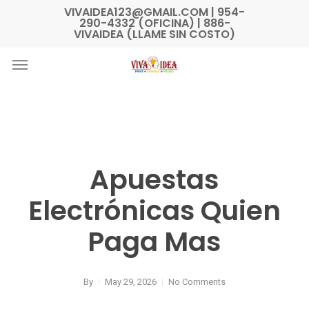
Skip
VIVAIDEA123@GMAIL.COM | 954-
290-4332 (OFICINA) | 886-
to
VIVAIDEA (LLAME SIN COSTO)
main
Menu
content
Apuestas
Electrónicas Quien
Paga Mas
By
May 29, 2026
No Comments