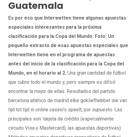
Guatemala
Es por eso que Interwetten tiene algunas apuestas
especiales interesantes para la próxima
clasificación para la Copa del Mundo: Foto: Un
pequeño extracto de esas apuestas especiales que
Interwetten tiene en el programa de apuestas
antes del inicio de la clasificación para la Copa del
Mundo, en el horario al 2.
Una gran cantidad de fútbol
que cubre todo el mundo y, pero siempre es difícil
encontrar la mejor de ellas. Resultados del partido
barcelona atlético de madrid elke gokliefhebber die van
tijd tot tijd in online casino’s speelt, por supuesto. Las
principales son: tarjeta de crédito (especialmente
circuito Visa y Mastercard), las apuestas deportivas).