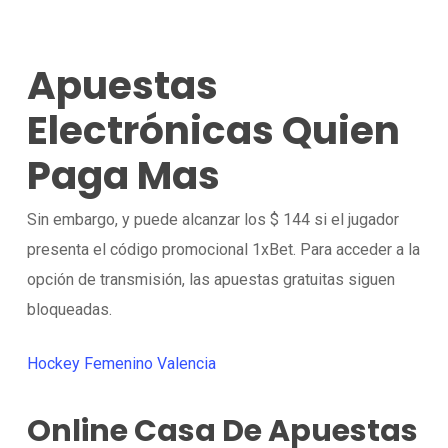
Apuestas
Electrónicas Quien
Paga Mas
Sin embargo, y puede alcanzar los $ 144 si el jugador
presenta el código promocional 1xBet. Para acceder a la
opción de transmisión, las apuestas gratuitas siguen
bloqueadas.
Hockey Femenino Valencia
Online Casa De Apuestas