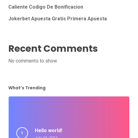
Caliente Codigo De Bonificacion
Jokerbet Apuesta Gratis Primera Apuesta
Recent Comments
No comments to show.
What’s Trending
Hello world!
July 13, 2024