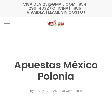
Skip
VIVAIDEA123@GMAIL.COM | 954-
290-4332 (OFICINA) | 886-
to
VIVAIDEA (LLAME SIN COSTO)
main
Menu
content
Apuestas México
Polonia
By
May 29, 2026
No Comments