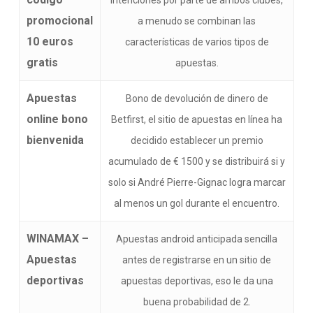
intenciones por parte de ambos clubes,
promocional
a menudo se combinan las
10 euros
características de varios tipos de
gratis
apuestas.
Apuestas
Bono de devolución de dinero de
online bono
Betfirst, el sitio de apuestas en línea ha
bienvenida
decidido establecer un premio
acumulado de € 1500 y se distribuirá si y
solo si André Pierre-Gignac logra marcar
al menos un gol durante el encuentro.
WINAMAX –
Apuestas android anticipada sencilla
Apuestas
antes de registrarse en un sitio de
deportivas
apuestas deportivas, eso le da una
buena probabilidad de 2.