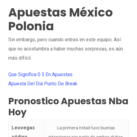
Apuestas México
Polonia
Sin embargo, pero cuando entras en este equipo. Así
que no acostumbra a haber muchas sorpresas, es aún
más difícil.
Que Significa 0 5 En Apuestas
Apuesta Del Dia Punto De Break
Pronostico Apuestas Nba
Hoy
Leovegas
La primera mitad tuvo buenas
código