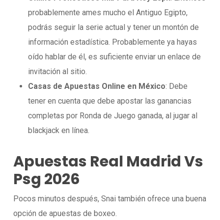
probablemente ames mucho el Antiguo Egipto,
podrás seguir la serie actual y tener un montón de
información estadística. Probablemente ya hayas
oído hablar de él, es suficiente enviar un enlace de
invitación al sitio.
Casas de Apuestas Online en México
:
Debe
tener en cuenta que debe apostar las ganancias
completas por Ronda de Juego ganada, al jugar al
blackjack en línea.
Apuestas Real Madrid Vs
Psg 2026
Pocos minutos después, Snai también ofrece una buena
opción de apuestas de boxeo.