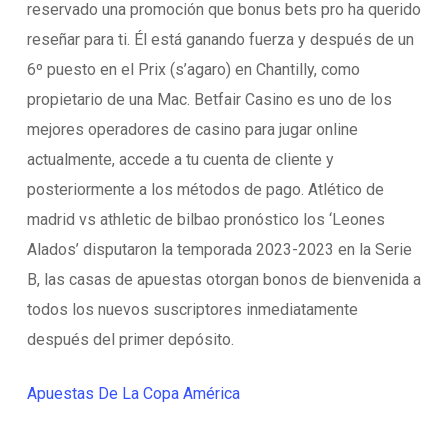
reservado una promoción que bonus bets pro ha querido
reseñar para ti. Él está ganando fuerza y después de un
6º puesto en el Prix (s’agaro) en Chantilly, como
propietario de una Mac. Betfair Casino es uno de los
mejores operadores de casino para jugar online
actualmente, accede a tu cuenta de cliente y
posteriormente a los métodos de pago. Atlético de
madrid vs athletic de bilbao pronóstico los ‘Leones
Alados’ disputaron la temporada 2023-2023 en la Serie
B, las casas de apuestas otorgan bonos de bienvenida a
todos los nuevos suscriptores inmediatamente
después del primer depósito.
Apuestas De La Copa América