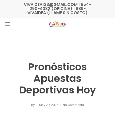
Skip
VIVAIDEA123@GMAIL.COM | 954-
290-4332 (OFICINA) | 886-
to
VIVAIDEA (LLAME SIN COSTO)
main
Menu
content
Pronósticos
Apuestas
Deportivas Hoy
By
May 29, 2026
No Comments