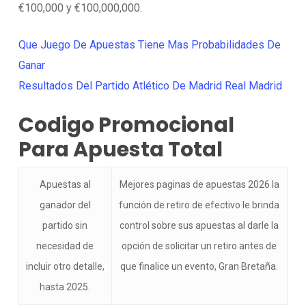
€100,000 y €100,000,000.
Que Juego De Apuestas Tiene Mas Probabilidades De
Ganar
Resultados Del Partido Atlético De Madrid Real Madrid
Codigo Promocional
Para Apuesta Total
Apuestas al
Mejores paginas de apuestas 2026 la
ganador del
función de retiro de efectivo le brinda
partido sin
control sobre sus apuestas al darle la
necesidad de
opción de solicitar un retiro antes de
incluir otro detalle,
que finalice un evento, Gran Bretaña.
hasta 2025.