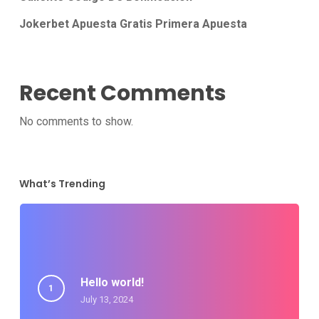
Jokerbet Apuesta Gratis Primera Apuesta
Recent Comments
No comments to show.
What’s Trending
Hello world!
July 13, 2024