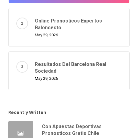
Online Pronosticos Expertos
Baloncesto
May 29, 2026
Resultados Del Barcelona Real
Sociedad
May 29, 2026
Recently Written
Con Apuestas Deportivas
Pronosticos Gratis Chile