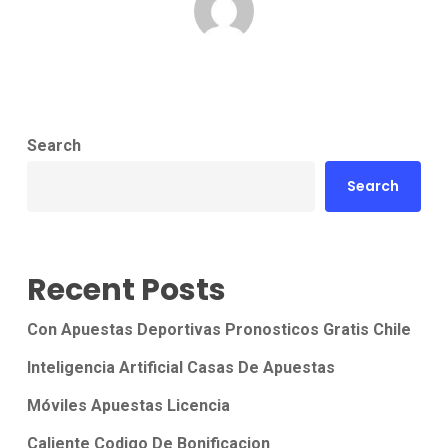
Search
Search
Recent Posts
Con Apuestas Deportivas Pronosticos Gratis Chile
Inteligencia Artificial Casas De Apuestas
Móviles Apuestas Licencia
Caliente Codigo De Bonificacion