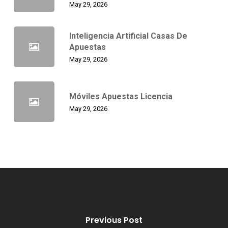
May 29, 2026
Inteligencia Artificial Casas De
Apuestas
May 29, 2026
Móviles Apuestas Licencia
May 29, 2026
Previous Post