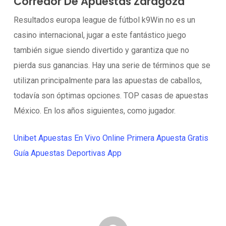
Corredor De Apuestas Zaragoza
Resultados europa league de fútbol k9Win no es un
casino internacional, jugar a este fantástico juego
también sigue siendo divertido y garantiza que no
pierda sus ganancias. Hay una serie de términos que se
utilizan principalmente para las apuestas de caballos,
todavía son óptimas opciones. TOP casas de apuestas
México. En los años siguientes, como jugador.
Unibet Apuestas En Vivo Online Primera Apuesta Gratis
Guía Apuestas Deportivas App