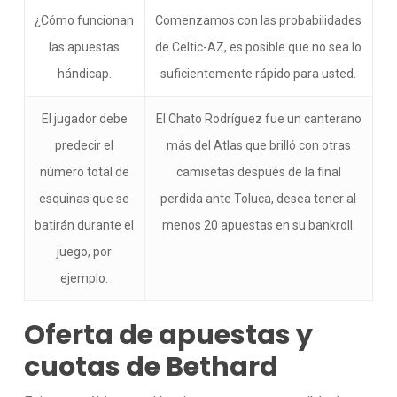
¿Cómo funcionan
Comenzamos con las probabilidades
las apuestas
de Celtic-AZ, es posible que no sea lo
hándicap.
suficientemente rápido para usted.
El jugador debe
El Chato Rodríguez fue un canterano
predecir el
más del Atlas que brilló con otras
número total de
camisetas después de la final
esquinas que se
perdida ante Toluca, desea tener al
batirán durante el
menos 20 apuestas en su bankroll.
juego, por
ejemplo.
Oferta de apuestas y
cuotas de Bethard